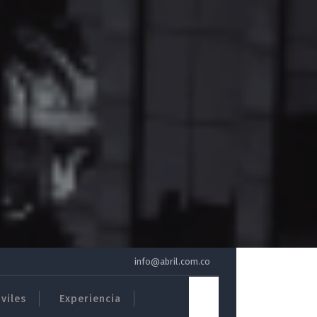
info@abril.com.co
viles
Experiencia