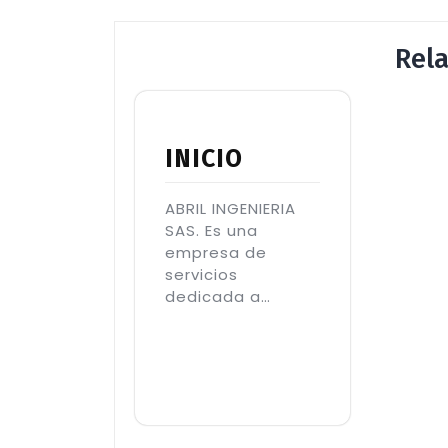
de
entradas
Rel
INICIO
ABRIL INGENIERIA
SAS. Es una
empresa de
servicios
dedicada a…
Read More