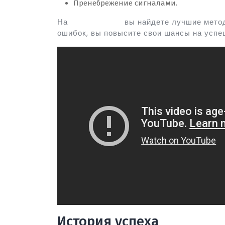
Пренебрежение сигналами.
На
fresh2025.kz
вы найдете лучшие методы
ошибок, вы повысите свои шансы на успе
История успеха