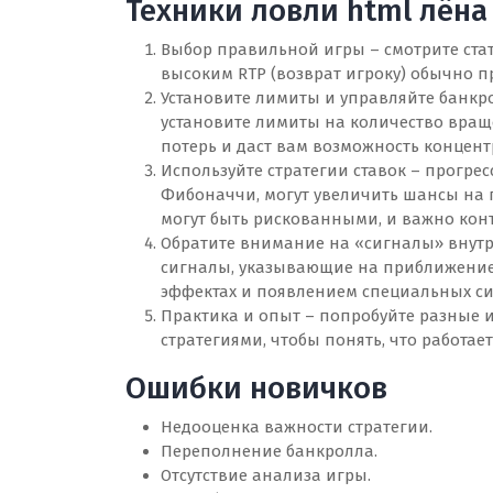
Техники ловли html лёна
Выбор правильной игры – смотрите стат
высоким RTP (возврат игроку) обычно п
Установите лимиты и управляйте банкр
установите лимиты на количество вращ
потерь и даст вам возможность концент
Используйте стратегии ставок – прогре
Фибоначчи, могут увеличить шансы на п
могут быть рискованными, и важно кон
Обратите внимание на «сигналы» внутр
сигналы, указывающие на приближение 
эффектах и появлением специальных с
Практика и опыт – попробуйте разные 
стратегиями, чтобы понять, что работает
Ошибки новичков
Недооценка важности стратегии.
Переполнение банкролла.
Отсутствие анализа игры.