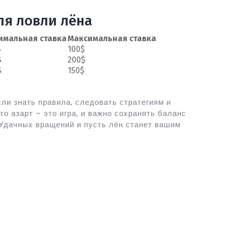
ля ловли лёна
имальная ставка
Максимальная ставка
$
100$
$
200$
$
150$
сли знать правила, следовать стратегиям и
о азарт – это игра, и важно сохранять баланс
Удачных вращений и пусть лён станет вашим
Previous:
Inicio