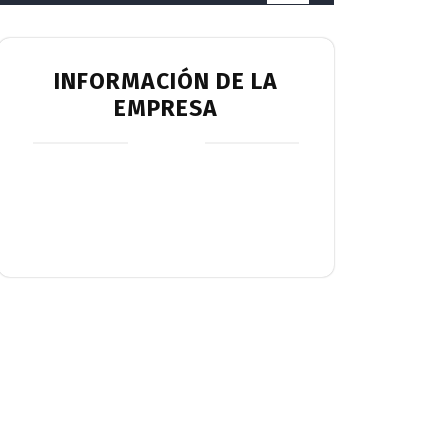
INFORMACIÓN DE LA
EMPRESA
317 363 5712 - 318 666 6670
Info@abril.com.co